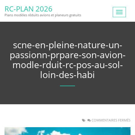
RC-PLAN 2026
Toggle
Plans modèles réduits avions et planeurs gratuits
navigat
scne-en-pleine-nature-un-
passionn-prpare-son-avion-
modle-rduit-rc-pos-au-sol-
loin-des-habi
COMMENTAIRES FERMÉS