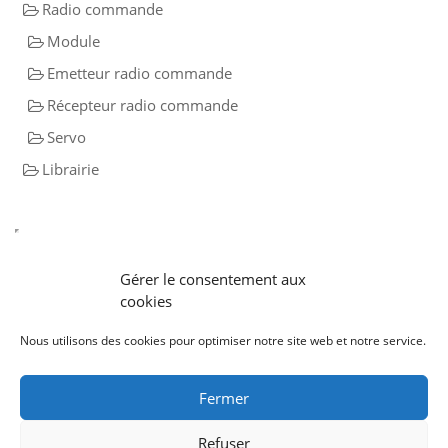
Radio commande
Module
Emetteur radio commande
Récepteur radio commande
Servo
Librairie
Gérer le consentement aux
cookies
Nous utilisons des cookies pour optimiser notre site web et notre service.
Soumettre un plan rc
Qui sommes nous?
CGU
Politique de
cookies
Liens utiles
Plan du site
Mentions légales
Fermer
Refuser