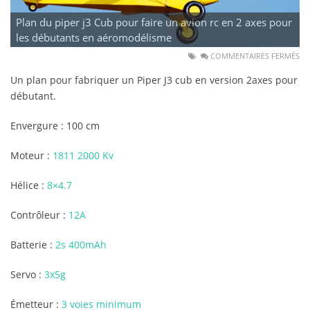
Plan du piper j3 Cub pour faire un avion rc en 2 axes pour
les débutants en aéromodélisme
COMMENTAIRES FERMÉS
Un plan pour fabriquer un Piper J3 cub en version 2axes pour
débutant.
Envergure : 100 cm
Moteur :
1811 2000 Kv
Hélice :
8×4.7
Contrôleur :
12A
Batterie :
2s 400mAh
Servo :
3x5g
Émetteur :
3 voies minimum