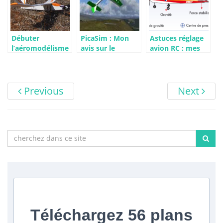
Débuter
PicaSim : Mon
Astuces réglage
l’aéromodélisme
avis sur le
avion RC : mes
avion : conseils
simulateur de
conseils de
et premiers pas
vol gratuit
terrain
incontournable
pour les
Previous
Next
passionnés de
planeur RC
Téléchargez
56 plans