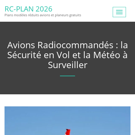
RC-PLAN 2026
Toggle
Plans modèles réduits avions et planeurs gratuits
navigat
Avions Radiocommandés : la
Sécurité en Vol et la Météo à
Surveiller