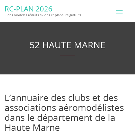
RC-PLAN 2026
Toggle
Plans modèles réduits avions et planeurs gratuits
navigat
52 HAUTE MARNE
L’annuaire des clubs et des
associations aéromodélistes
dans le département de la
Haute Marne