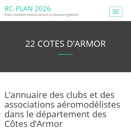
RC-PLAN 2026
Toggle
Plans modèles réduits avions et planeurs gratuits
navigat
22 COTES D’ARMOR
L’annuaire des clubs et des
associations aéromodélistes
dans le département des
Côtes d’Armor